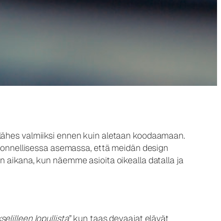
 lähes valmiiksi ennen kuin aletaan koodaamaan.
nä onnellisessa asemassa, että meidän design
n aikana, kun näemme asioita oikealla datalla ja
selilleen lopullista
” kun taas devaajat elävät