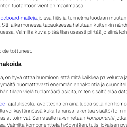
enten tuotantoon vientien maailmassa.
odboard-malleja
, joissa fiilis ja tunnelma luodaan muutamil
ää. Silti aika monessa tapauksessa halutaan kuitenkin nähd
sa. Valmiita kuvia pitää liian useasti piirtää jo siinä k
t ole tottuneet.
nnakoida
, on hyvä ottaa huomioon, että mitä kaikkea palvelusta ja 
tymältä huomattavasti enemmän ennakointia ja suunnitelma
n tilaan vielä tuplamäärä asioita, miten sisältö elää d
ice
-ajatuksesta.Tavoitteena on aina luoda sellainen kompo
vulla voi käytännössä kuka tahansa rakentaa sisältö/toimin
en asiat toimivat. Sen sisälle rakennetaan
komponentit
jotka
a. Valmiita komponentteja hyödyntäen, tulisi jokaisen p