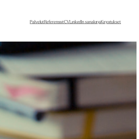
Palvelut
Referenssit
CV
LinkedIn sanakirja
Kirjoitukset