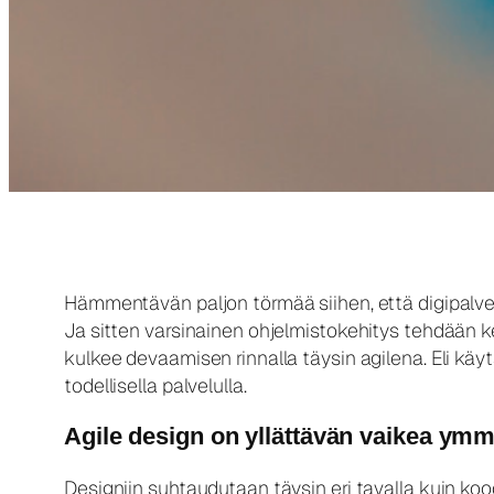
Hämmentävän paljon törmää siihen, että digipalve
Ja sitten varsinainen ohjelmistokehitys tehdään k
kulkee devaamisen rinnalla täysin agilena. Eli kä
todellisella palvelulla.
Agile design on yllättävän vaikea ym
Designiin suhtaudutaan täysin eri tavalla kuin k