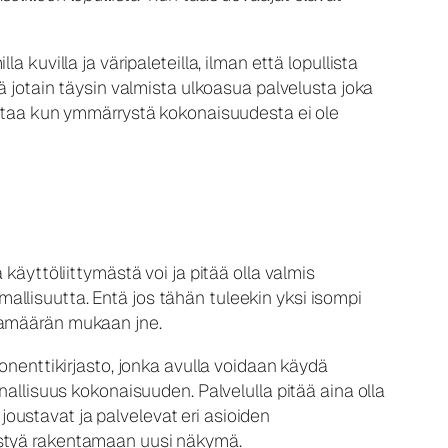
la kuvilla ja väripaleteilla, ilman että lopullista
ä jotain täysin valmista ulkoasua palvelusta joka
ohtaa kun ymmärrystä kokonaisuudesta ei ole
käyttöliittymästä voi ja pitää olla valmis
llisuutta. Entä jos tähän tuleekin yksi isompi
atamäärän mukaan jne.
nenttikirjasto, jonka avulla voidaan käydä
nallisuus kokonaisuuden. Palvelulla pitää aina olla
 joustavat ja palvelevat eri asioiden
ystyä rakentamaan uusi näkymä.