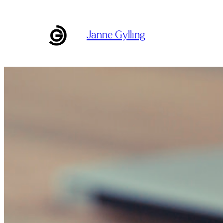
Siirry
sisältöön
Janne Gylling