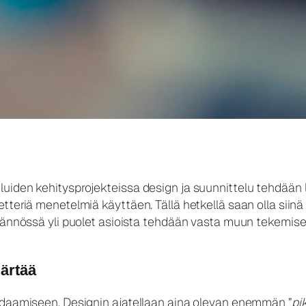
luiden kehitysprojekteissa design ja suunnittelu tehdään
etteriä menetelmiä käyttäen. Tällä hetkellä saan olla sii
ytännössä yli puolet asioista tehdään vasta muun tekemise
märtää
oodaamiseen. Designin ajatellaan aina olevan enemmän ”
pik