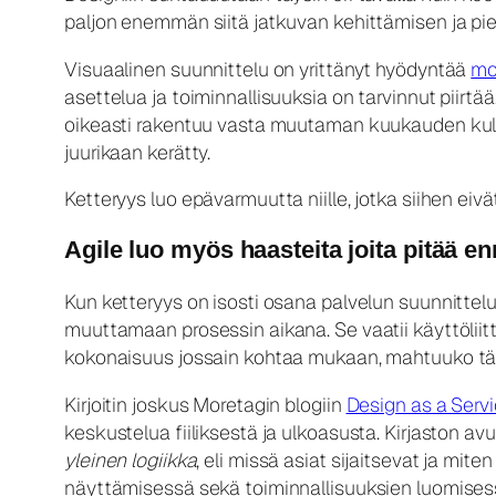
paljon enemmän siitä jatkuvan kehittämisen ja pi
Visuaalinen suunnittelu on yrittänyt hyödyntää
mo
asettelua ja toiminnallisuuksia on tarvinnut piirt
oikeasti rakentuu vasta muutaman kuukauden kulues
juurikaan kerätty.
Ketteryys luo epävarmuutta niille, jotka siihen eivä
Agile luo myös haasteita joita pitää e
Kun ketteryys on isosti osana palvelun suunnittelua
muuttamaan prosessin aikana. Se vaatii käyttöliit
kokonaisuus jossain kohtaa mukaan, mahtuuko tähä
Kirjoitin joskus Moretagin blogiin
Design as a Serv
keskustelua fiiliksestä ja ulkoasusta. Kirjaston a
yleinen logiikka
, eli missä asiat sijaitsevat ja mit
näyttämisessä sekä toiminnallisuuksien luomisess