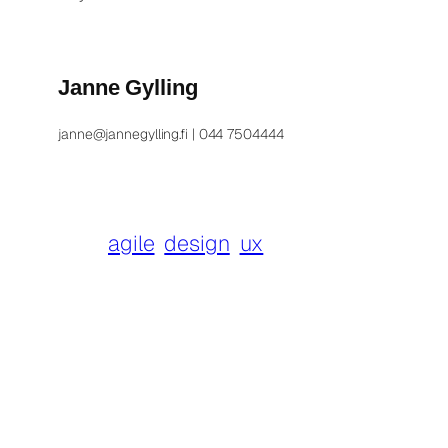
Janne Gylling
janne@jannegylling.fi | 044 7504444
agile
design
ux