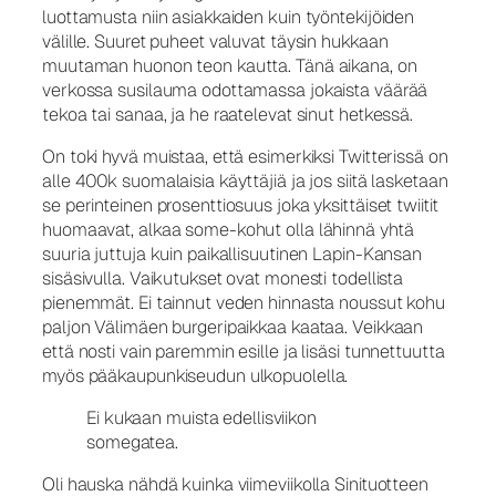
luottamusta niin asiakkaiden kuin työntekijöiden
välille. Suuret puheet valuvat täysin hukkaan
muutaman huonon teon kautta. Tänä aikana, on
verkossa susilauma odottamassa jokaista väärää
tekoa tai sanaa, ja he raatelevat sinut hetkessä.
On toki hyvä muistaa, että esimerkiksi Twitterissä on
alle 400k suomalaisia käyttäjiä ja jos siitä lasketaan
se perinteinen prosenttiosuus joka yksittäiset twiitit
huomaavat, alkaa some-kohut olla lähinnä yhtä
suuria juttuja kuin paikallisuutinen Lapin-Kansan
sisäsivulla. Vaikutukset ovat monesti todellista
pienemmät. Ei tainnut veden hinnasta noussut kohu
paljon Välimäen burgeripaikkaa kaataa. Veikkaan
että nosti vain paremmin esille ja lisäsi tunnettuutta
myös pääkaupunkiseudun ulkopuolella.
Ei kukaan muista edellisviikon
somegatea.
Oli hauska nähdä kuinka viimeviikolla Sinituotteen