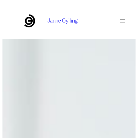
Siirry
sisältöön
Janne Gylling