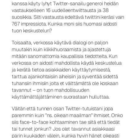
kanssa käyty lyhyt Twitter-sanailu generoi heidän
vastaukselleen 16 uudelleentwiittausta ja 38
suosikkia. Silti vastausta edeltävä twiittini keräsi vain
767 impressiota. Kuinka moni siis huomasi aidosti
tuon keskustelun?
Toisaalta, verkossa käytävä dialogi on paljon
muutakin kuin klikkihuoraamista ja ajastettuja
mitään sanomattomia kaupallisia tiedotteita. Kun
verkossa on aidosti mahdollista käydä keskustelua
ja kerätä tietoa asiakkaiden käyttäytymisestä,
tarttua ajankohtaisiin aiheisiin ja syventää sidettä
tuhansiin ihmisiin joita et välttämättä ole koskaan
tavannut – on tuon mahdollisuuden
käyttämättäjättäminen suorastaan hulluttaa.
Väitän että tunnen osan Twitter-tutuistani jopa
paremmin kuin ”ns. oikean maailman” ihmiset. Onko
siis face-to-face kohtaaminen tae siitä että tiedät
tai tunnet jonkun? Jos olet tavannut asiakkaasi
parin kuukaden välein, kuinka hyvin hänet oikeasti