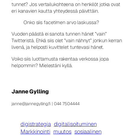
tunnet? Jos vertailukohteena on henkilöt jotka ovat
eri kanavien kautta yhteydessä päivittäin.
Onko siis facetimen arvo laskussa?
Vuoden päästä ei sanota tunnen hänet ”vain”
Twitteristä. Ehkä siis olet ”vain nähnyt” jonkun kerran
livenä, ja helposti kuvittelet tuntevasi hänet.
Voiko siis luottamusta rakentaa verkossa jopa
helpommin? Mielestäni kyllä.
Janne Gylling
janne@jannegylling.fi | 044 7504444
digistrategia
digitalisoituminen
Markkinointi
muutos
sosiaalinen