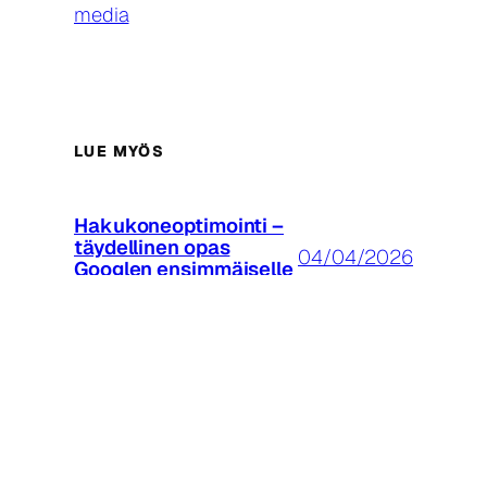
media
LUE MYÖS
Hakukoneoptimointi –
täydellinen opas
04/04/2026
Googlen ensimmäiselle
sijalle
Tekoäly ja UI-
16/03/2026
suunnittelu