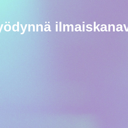
yödynnä ilmaiskanav