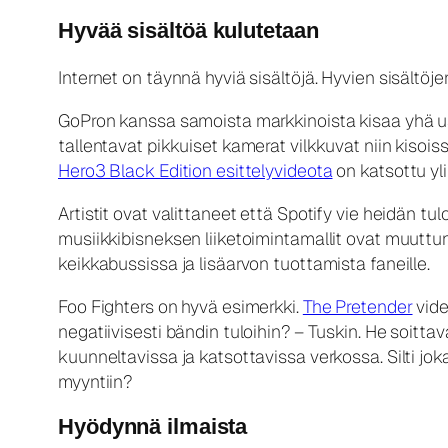
Hyvää sisältöä kulutetaan
Internet on täynnä hyviä sisältöjä. Hyvien sisältöj
GoPron kanssa samoista markkinoista kisaa yhä use
tallentavat pikkuiset kamerat vilkkuvat niin kisoi
Hero3 Black Edition esittelyvideota
on katsottu yl
Artistit ovat valittaneet että Spotify vie heidän t
musiikkibisneksen liiketoimintamallit ovat muuttune
keikkabussissa ja lisäarvon tuottamista faneille.
Foo Fighters on hyvä esimerkki.
The Pretender
vide
negatiivisesti bändin tuloihin? – Tuskin. He soitta
kuunneltavissa ja katsottavissa verkossa. Silti jo
myyntiin?
Hyödynnä ilmaista