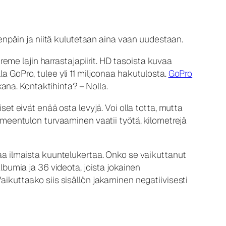
teenpäin ja niitä kulutetaan aina vaan uudestaan.
me lajin harrastajapiirit. HD tasoista kuvaa
a GoPro, tulee yli 11 miljoonaa hakutulosta.
GoPro
na. Kontaktihinta? – Nolla.
set eivät enää osta levyjä. Voi olla totta, mutta
oimeentulon turvaaminen vaatii työtä, kilometrejä
naa ilmaista kuuntelukertaa. Onko se vaikuttanut
lbumia ja 36 videota, joista jokainen
aikuttaako siis sisällön jakaminen negatiivisesti