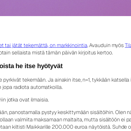
et tai jätät tekemättä, on markkinointia
. Avauduin myös
Ti
jotain sellaista mistä tämän päivän kirjoitus kertoo.
oista he itse hyötyvät
pyrkivät tekemään. Ja ainakin itse, n=1, tykkään katsella i
en jopa radiota automatkoilla.
iin jotka ovat ilmaisia.
tään, panostamalla pystyy keskittymään sisältöihin. Olen nä
ollaan valmiita maksamaan maltaita, mutta sisältöön ei pa
etaan kiltisti Maikkarille 200.000 euroa näytöistä. Suhde o