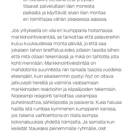
tilaavat palveluitaan liian monesta
paikasta ja käyttävät aivan liian montaa
eri toimittajaa vähän jokaisessa asiassa.
Jos yrityksellä on viisi eri kumppania hoitamassa
markkinointiviesintää, se tarkoittaa että palavereihin
kuluu kuukaudessa monta päivää, jo että saa
jokaisen tahon brieffatua edes jollakin tasolla siihen
että mitä ollaan tekemässä ja mikä on tahtotila jota
kohti mennään. Markkinointiviestintää on
mahdotonta suunnitella niin tarkalla tasolla vuodeksi
eteenpäin, kuin aikaisemmin pystyi. Nyt on oltava
jatkuvasti hereillä ja valmiina vastaamaan
markkinoiden reaktioihin ja kilpailijoiden tekemisiin.
Nopeampi reagointi tarkoittaa useampaa
puhelinsoittoa, sähköpostia ja palaveria. Kuka haluaa
hallita sitä rumbaa kymmenen kumppanin kanssa,
jos toisena vaihtoehtona on tilata isompia
kokonaisuuksia yhdeltä toimijalta. Ja samalla kun
keskität tilauksesi pienemmälle ryhmälle, olet