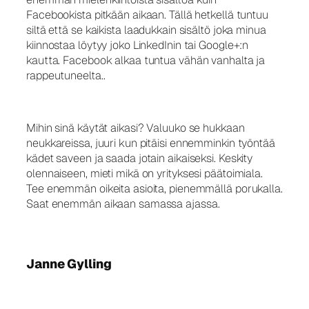
Facebookista pitkään aikaan. Tällä hetkellä tuntuu
siltä että se kaikista laadukkain sisältö joka minua
kiinnostaa löytyy joko LinkedInin tai Google+:n
kautta. Facebook alkaa tuntua vähän vanhalta ja
rappeutuneelta..
Mihin sinä käytät aikasi? Valuuko se hukkaan
neukkareissa, juuri kun pitäisi ennemminkin työntää
kädet saveen ja saada jotain aikaiseksi. Keskity
olennaiseen, mieti mikä on yrityksesi päätoimiala.
Tee enemmän oikeita asioita, pienemmällä porukalla.
Saat enemmän aikaan samassa ajassa.
Janne Gylling
janne@jannegylling.fi | 044 7504444