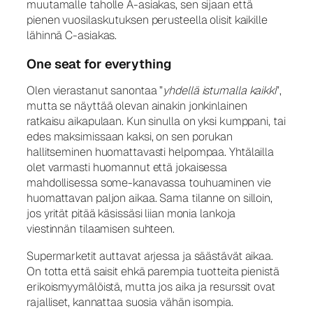
muutamalle taholle A-asiakas, sen sijaan että
pienen vuosilaskutuksen perusteella olisit kaikille
lähinnä C-asiakas.
One seat for everything
Olen vierastanut sanontaa ”
yhdellä istumalla kaikki
”,
mutta se näyttää olevan ainakin jonkinlainen
ratkaisu aikapulaan. Kun sinulla on yksi kumppani, tai
edes maksimissaan kaksi, on sen porukan
hallitseminen huomattavasti helpompaa. Yhtälailla
olet varmasti huomannut että jokaisessa
mahdollisessa some-kanavassa touhuaminen vie
huomattavan paljon aikaa. Sama tilanne on silloin,
jos yrität pitää käsissäsi liian monia lankoja
viestinnän tilaamisen suhteen.
Supermarketit auttavat arjessa ja säästävät aikaa.
On totta että saisit ehkä parempia tuotteita pienistä
erikoismyymälöistä, mutta jos aika ja resurssit ovat
rajalliset, kannattaa suosia vähän isompia.