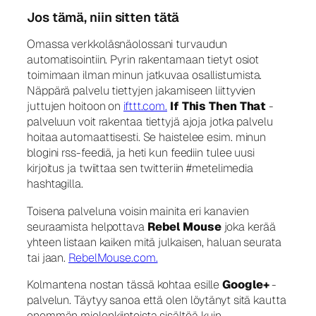
Jos tämä, niin sitten tätä
Omassa verkkoläsnäolossani turvaudun
automatisointiin. Pyrin rakentamaan tietyt osiot
toimimaan ilman minun jatkuvaa osallistumista.
Näppärä palvelu tiettyjen jakamiseen liittyvien
juttujen hoitoon on
ifttt.com.
If This Then That
-
palveluun voit rakentaa tiettyjä ajoja jotka palvelu
hoitaa automaattisesti. Se haistelee esim. minun
blogini rss-feediä, ja heti kun feediin tulee uusi
kirjoitus ja twiittaa sen twitteriin #metelimedia
hashtagilla.
Toisena palveluna voisin mainita eri kanavien
seuraamista helpottava
Rebel Mouse
joka kerää
yhteen listaan kaiken mitä julkaisen, haluan seurata
tai jaan.
RebelMouse.com.
Kolmantena nostan tässä kohtaa esille
Google+
-
palvelun. Täytyy sanoa että olen löytänyt sitä kautta
enemmän mielenkiintoista sisältöä kuin