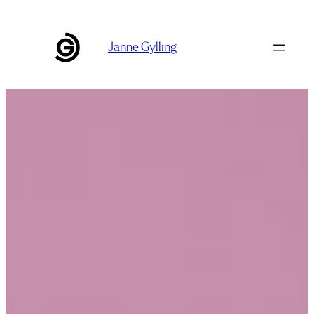
Siirry
sisältöön
Janne Gylling