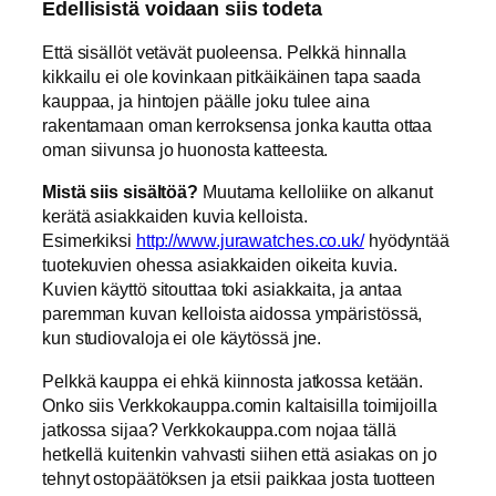
Edellisistä voidaan siis todeta
Että sisällöt vetävät puoleensa. Pelkkä hinnalla
kikkailu ei ole kovinkaan pitkäikäinen tapa saada
kauppaa, ja hintojen päälle joku tulee aina
rakentamaan oman kerroksensa jonka kautta ottaa
oman siivunsa jo huonosta katteesta.
Mistä siis sisältöä?
Muutama kelloliike on alkanut
kerätä asiakkaiden kuvia kelloista.
Esimerkiksi
http://www.jurawatches.co.uk/
hyödyntää
tuotekuvien ohessa asiakkaiden oikeita kuvia.
Kuvien käyttö sitouttaa toki asiakkaita, ja antaa
paremman kuvan kelloista aidossa ympäristössä,
kun studiovaloja ei ole käytössä jne.
Pelkkä kauppa ei ehkä kiinnosta jatkossa ketään.
Onko siis Verkkokauppa.comin kaltaisilla toimijoilla
jatkossa sijaa? Verkkokauppa.com nojaa tällä
hetkellä kuitenkin vahvasti siihen että asiakas on jo
tehnyt ostopäätöksen ja etsii paikkaa josta tuotteen