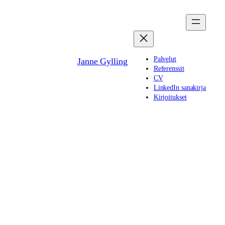
Siirry
sisältöön
Palvelut
Janne Gylling
Referenssit
CV
LinkedIn sanakirja
Kirjoitukset
Koosta, kerää ja jaa