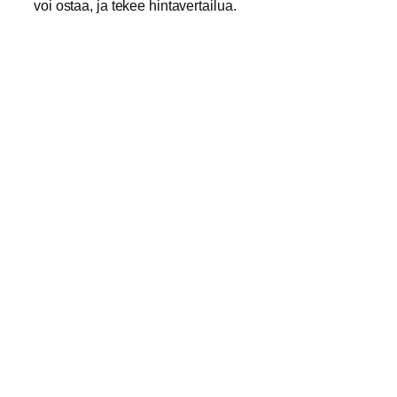
voi ostaa, ja tekee hintavertailua.
Missä vaiheessa Verkkokauppa.com alkaa tekemään
kunnon tuotetestejä, unboxing videoita ja
artikkeleita?
The Verge
yhdistettynä
ostamismahdollisuuteen? Killeriä.
Janne Gylling
janne@jannegylling.fi | 044 7504444
digistrategia
palvelumuotoilu
Sisältöstrategia
verkkokauppa
verkkoläsnäolo