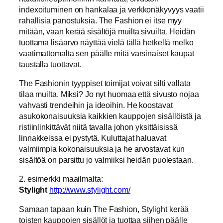
indexoituminen on hankalaa ja verkkonäkyvyys vaatii
rahallisia panostuksia. The Fashion ei itse myy
mitään, vaan kerää sisältöjä muilta sivuilta. Heidän
tuottama lisäarvo näyttää vielä tällä hetkellä melko
vaatimattomalta sen päälle mitä varsinaiset kaupat
taustalla tuottavat.
The Fashionin tyyppiset toimijat voivat silti vallata
tilaa muilta. Miksi? Jo nyt huomaa että sivusto nojaa
vahvasti trendeihin ja ideoihin. He koostavat
asukokonaisuuksia kaikkien kauppojen sisällöistä ja
ristiinlinkittävät niitä tavalla johon yksittäisissä
linnakkeissa ei pystytä. Kuluttajat haluavat
valmiimpia kokonaisuuksia ja he arvostavat kun
sisältöä on parsittu jo valmiiksi heidän puolestaan.
2. esimerkki maailmalta:
Stylight
http://www.stylight.com/
Samaan tapaan kuin The Fashion, Stylight kerää
toisten kauppojen sisällöt ja tuottaa siihen päälle