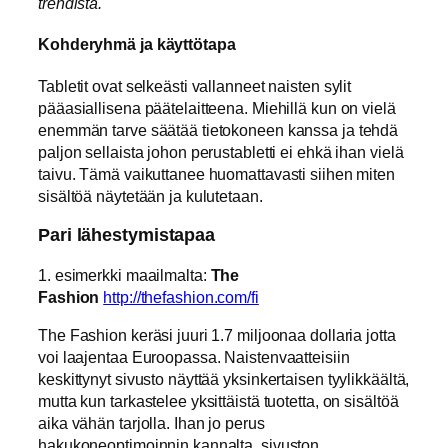
trendistä.
Kohderyhmä ja käyttötapa
Tabletit ovat selkeästi vallanneet naisten sylit
pääasiallisena päätelaitteena. Miehillä kun on vielä
enemmän tarve säätää tietokoneen kanssa ja tehdä
paljon sellaista johon perustabletti ei ehkä ihan vielä
taivu. Tämä vaikuttanee huomattavasti siihen miten
sisältöä näytetään ja kulutetaan.
Pari lähestymistapaa
1. esimerkki maailmalta:
The
Fashion
http://thefashion.com/fi
The Fashion keräsi juuri 1.7 miljoonaa dollaria jotta
voi laajentaa Euroopassa. Naistenvaatteisiin
keskittynyt sivusto näyttää yksinkertaisen tyylikkäältä,
mutta kun tarkastelee yksittäistä tuotetta, on sisältöä
aika vähän tarjolla. Ihan jo perus
hakukoneoptimoinnin kannalta, sivuston