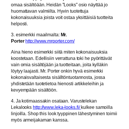
omaa sisältöään. Heidän ”Looks” osio näyttää jo
huomattavan valmiilta. Hyvin tuotettuja
kokonaisuuksia joista voit ostaa yksittäisiä tuotteita
helposti.
3. esimerkki maailmalta:
Mr.
Porter
http://www.mrporter.com/
Aina hieno esimerkki siitä miten kokonaisuuksia
koostetaan. Edellisiin verrattuna toki he pyörittävät
vain omia sisältöjään ja tuotteitaan, joita kylläkin
löytyy laajasti. Mr. Porter onkin hyvä esimerkki
kokonaisvaltaisesta sisälltöntuotannosta, jossa
yhdistetään tuotetietoa hienosti artikkeleihin ja
kevyempään sisältöön.
4. Ja kotimaassakin osataan. Varustelekan
Lekalooks
http://www.leka-looks.fi/
kulkee samoilla
linjoilla. Shop this look tyyppinen lähestyminen toimii
myös armeijakaman kanssa.