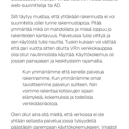
web-suunnittelija tai AD.
Silti täytyy muistaa, että yhtäkään rakennusta ei voi
suunnitella jollei tunne rakennustapoja. Pitää
ymmärtää mikä on mahdollista ja missä loppuu jo
rakenteiden kantavuus. Palvelussa tulisi viihtyä ja
sen käytöstä tulisi nauttia. Tuskin kukaan voi väittää
että pari vuotta sitten ollutta VR:n verkkokauppaa
olisi ollut nautinnollista käyttää. Käyttökokemus oli
jossain painajaisen ja keskitysleirin rajamailla.
Kun ymmärrämme että kenelle palvelua
rakennamme. Kun ymmärrämme omat
tavoitteemme palvelun suhteen. Niin
voimme rakentaa kotisivujen sijaan
elämyksiä, kokemuksia ja todellisia
verkkoläsnäoloja.
Olen ollut aina sitä mieltä, että verkossa ei ole
yhtään sellaista palvelua jossa tylsyydellä
päästäisiin parempaan käyttökokemukseen. Virastot