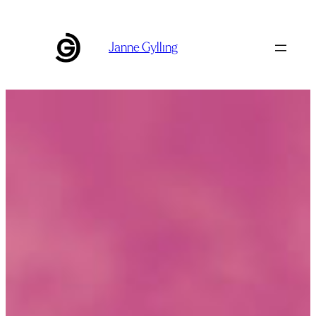
Siirry
sisältöön
Janne Gylling