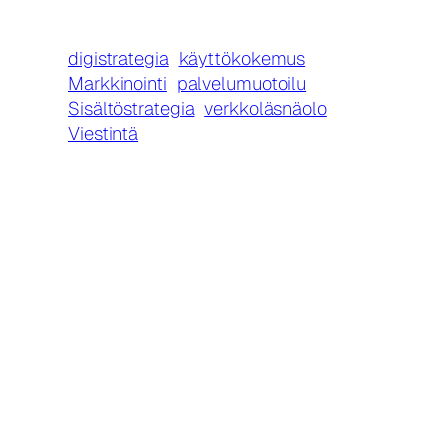
digistrategia
käyttökokemus
Markkinointi
palvelumuotoilu
Sisältöstrategia
verkkoläsnäolo
Viestintä
LUE MYÖS
Hakukoneoptimointi –
täydellinen opas
04/04/2026
Googlen ensimmäiselle
sijalle