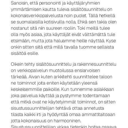
Sanoisin, että personointi ja käyttäjäryhmien
ymmärtämisen kautta tuleva sisältösuunnittelu on
kokonaisverkkopalvelusta noin puolet. Tällä hetkellä
se suomalaisilla kotisivuilla nolla. Ehkä sen takia olen
nostanut sitä niin suureen rooliin. Toki meillä tulee
olla myös asiaa, jota käyttäjät eivät välttämättä tule
etsimään, mutta jota haluamme heille näyttää. Kyse
onkin sitten siitä että millä tavalla tuomme sellaista
sisältöä esille.
Oikein tehty sisältösuunnittelu ja rakennesuunnittelu
on verkkopalvelun muotoilussa ensiarvoisen
tärkeää. Aivan kuten arkkitehti suunnittelee taloon
ne toiminnot joita eniten käytetään yleensä
keskeisemmille paikoille. Kun tunnemme asiakkaan
joka palvelua käyttää ja pystymme todentamaan
että mitkä ovat ne käytetyimmät toiminnot, on sitten
sisustussuunnittelijan tehtävä ottaa annetusta
tilasta kaikki irti ja hyödyntää omaa ammattitaitoaan
jotta kokonaisuus on harmooninen.
Sisustussuunnitteliijan virkaa tietenkin hoitaa osaava