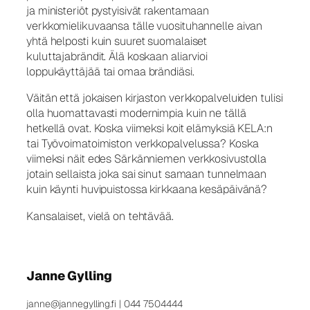
ja ministeriöt pystyisivät rakentamaan
verkkomielikuvaansa tälle vuosituhannelle aivan
yhtä helposti kuin suuret suomalaiset
kuluttajabrändit. Älä koskaan aliarvioi
loppukäyttäjää tai omaa brändiäsi.
Väitän että jokaisen kirjaston verkkopalveluiden tulisi
olla huomattavasti modernimpia kuin ne tällä
hetkellä ovat. Koska viimeksi koit elämyksiä KELA:n
tai Työvoimatoimiston verkkopalvelussa? Koska
viimeksi näit edes Särkänniemen verkkosivustolla
jotain sellaista joka sai sinut samaan tunnelmaan
kuin käynti huvipuistossa kirkkaana kesäpäivänä?
Kansalaiset, vielä on tehtävää.
Janne Gylling
janne@jannegylling.fi | 044 7504444