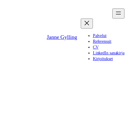
Siirry
sisältöön
Palvelut
Janne Gylling
Referenssit
CV
LinkedIn sanakirja
Kirjoitukset
George Burchett –
maailman
ensimmäinen
moderni