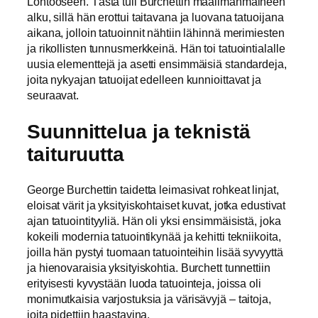
Lontooseen. Tästä tuli Burchettin maailmanmaineen
alku, sillä hän erottui taitavana ja luovana tatuoijana
aikana, jolloin tatuoinnit nähtiin lähinnä merimiesten
ja rikollisten tunnusmerkkeinä. Hän toi tatuointialalle
uusia elementtejä ja asetti ensimmäisiä standardeja,
joita nykyajan tatuoijat edelleen kunnioittavat ja
seuraavat.
Suunnittelua ja teknistä
taituruutta
George Burchettin taidetta leimasivat rohkeat linjat,
eloisat värit ja yksityiskohtaiset kuvat, jotka edustivat
ajan tatuointityyliä. Hän oli yksi ensimmäisistä, joka
kokeili modernia tatuointikynää ja kehitti tekniikoita,
joilla hän pystyi tuomaan tatuointeihin lisää syvyyttä
ja hienovaraisia yksityiskohtia. Burchett tunnettiin
erityisesti kyvystään luoda tatuointeja, joissa oli
monimutkaisia varjostuksia ja värisävyjä – taitoja,
joita pidettiin haastavina.