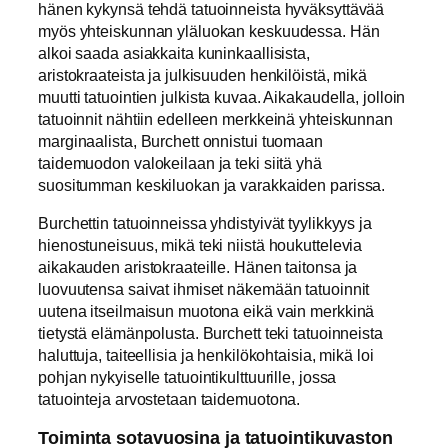
hänen kykynsä tehdä tatuoinneista hyväksyttävää
myös yhteiskunnan yläluokan keskuudessa. Hän
alkoi saada asiakkaita kuninkaallisista,
aristokraateista ja julkisuuden henkilöistä, mikä
muutti tatuointien julkista kuvaa. Aikakaudella, jolloin
tatuoinnit nähtiin edelleen merkkeinä yhteiskunnan
marginaalista, Burchett onnistui tuomaan
taidemuodon valokeilaan ja teki siitä yhä
suositumman keskiluokan ja varakkaiden parissa.
Burchettin tatuoinneissa yhdistyivät tyylikkyys ja
hienostuneisuus, mikä teki niistä houkuttelevia
aikakauden aristokraateille. Hänen taitonsa ja
luovuutensa saivat ihmiset näkemään tatuoinnit
uutena itseilmaisun muotona eikä vain merkkinä
tietystä elämänpolusta. Burchett teki tatuoinneista
haluttuja, taiteellisia ja henkilökohtaisia, mikä loi
pohjan nykyiselle tatuointikulttuurille, jossa
tatuointeja arvostetaan taidemuotona.
Toiminta sotavuosina ja tatuointikuvaston