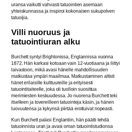
uransa vaikutti vahvasti tatuointien asemaan
yhteiskunnassa ja inspiroi kokonaisen sukupolven
tatuoijia.
Villi nuoruus ja
tatuointiuran alku
Burchett syntyi Brightonissa, Englannissa vuonna
1872. Hän karkasi kotoaan vain 12-vuotiaana ja liittyi
laivastoon, mikä avasi hänelle mahdollisuuden
matkustaa ympäri maailmaa. Matkustaminen altisti
hänet erilaisille kulttuureille ja erityisesti
tatuointitaiteelle, joka oli tuolloin suosittua
merimiesten keskuudessa. Jo nuorena Burchett teki
itselleen ja tovereilleen tatuointeja käsin, ja hänen
luovuutensa ja kykynsä piirtää erottuivat nopeasti.
Kun Burchett palasi Englantiin, hän päätti tehdä
tatuoinnista uran ja avasi oman tatuointistudionsa