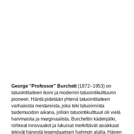
George “Professor” Burchett
(1872–1953) on
tatuointitaiteen ikoni ja modernin tatuointikulttuurin
pioneeri. Häntä pidetään yhtenä tatuointitaiteen
varhaisista mestareista, joka teki tatuoinnista
taidemuodon aikana, jolloin tatuointikulttuuri oli vielä
harvinaista ja marginaalista. Burchettin kädenjälki,
rohkeat innovaatiot ja lukuisat merkittävät asiakkaat
tekivät hänestä legendaarisen hahmon alalla. Hänen