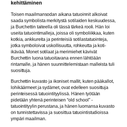
kehittäminen
Toisen maailmansodan aikana tatuoinnit alkoivat
saada symbolista merkitystä sotilaiden keskuudessa,
ja Burchettin taiteella oli tässä tärkeä rooli. Hän loi
useita tatuointimalleja, joissa oli symboliikkaa, kuten
kotkia, ankkureita ja perinteisiä sotilastatuointeja,
jotka symboloivat uskollisuutta, rohkeutta ja koti-
ikävää. Monet sotilaat ja merimiehet kävivät
Burchettin luona tatuoitavana ennen lähtöään
rintamalle, ja hänen suunnittelemistaan malleista tuli
suosittuja.
Burchettin kuvasto ja ikoniset mallit, kuten pääkallot,
lohikäärmeet ja sydämet, ovat edelleen suosittuja
perinteisessä tatuointityylissä. Hänen työtään
pidetään yhtenä perinteisen “old school” -
tatuointityylin perustana, ja hänen luomansa kuvasto
on tunnistettavissa ja suosittua tatuointistudioissa
ympäri maailman.