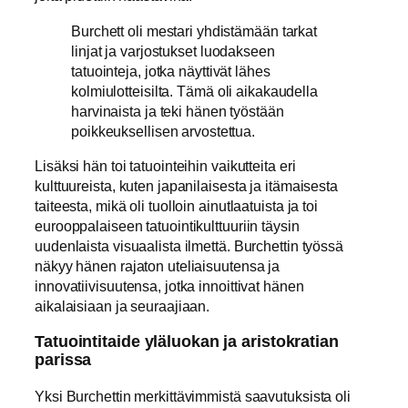
Burchett oli mestari yhdistämään tarkat
linjat ja varjostukset luodakseen
tatuointeja, jotka näyttivät lähes
kolmiulotteisilta. Tämä oli aikakaudella
harvinaista ja teki hänen työstään
poikkeuksellisen arvostettua.
Lisäksi hän toi tatuointeihin vaikutteita eri
kulttuureista, kuten japanilaisesta ja itämaisesta
taiteesta, mikä oli tuolloin ainutlaatuista ja toi
eurooppalaiseen tatuointikulttuuriin täysin
uudenlaista visuaalista ilmettä. Burchettin työssä
näkyy hänen rajaton uteliaisuutensa ja
innovatiivisuutensa, jotka innoittivat hänen
aikalaisiaan ja seuraajiaan.
Tatuointitaide yläluokan ja aristokratian
parissa
Yksi Burchettin merkittävimmistä saavutuksista oli