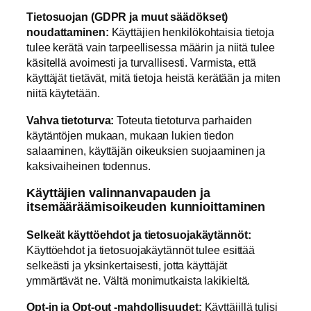
Tietosuojan (GDPR ja muut säädökset)
noudattaminen:
Käyttäjien henkilökohtaisia tietoja
tulee kerätä vain tarpeellisessa määrin ja niitä tulee
käsitellä avoimesti ja turvallisesti. Varmista, että
käyttäjät tietävät, mitä tietoja heistä kerätään ja miten
niitä käytetään.
Vahva tietoturva:
Toteuta tietoturva parhaiden
käytäntöjen mukaan, mukaan lukien tiedon
salaaminen, käyttäjän oikeuksien suojaaminen ja
kaksivaiheinen todennus.
Käyttäjien valinnanvapauden ja
itsemääräämisoikeuden kunnioittaminen
Selkeät käyttöehdot ja tietosuojakäytännöt:
Käyttöehdot ja tietosuojakäytännöt tulee esittää
selkeästi ja yksinkertaisesti, jotta käyttäjät
ymmärtävät ne. Vältä monimutkaista lakikieltä.
Opt-in ja Opt-out -mahdollisuudet:
Käyttäjillä tulisi