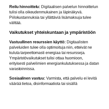
Reilu hinnoittelu:
Digitaalisen palvelun hinnoittelun
tulisi olla oikeudenmukainen ja läpinäkyvä.
Piilokustannuksia tai yllättäviä lisämaksuja tulee
välttää.
Vaikutukset yhteiskuntaan ja ympäristöön
Vastuullinen resurssien käyttö:
Digitaalisten
palveluiden tulee olla optimoituja niin, etteivät ne
kuluta tarpeettomasti energiaa tai resursseja.
Ympäristövaikutukset tulisi ottaa huomioon,
erityisesti palvelimien energiankulutuksessa ja datan
varastoinnissa.
Sosiaalinen vastuu:
Varmista, että palvelu ei levitä
väärää tietoa, disinformaatiota tai sisällä
ominaisuuksia, jotka voisivat vahingoittaa käyttäjiä
tai yhteiskuntaa.
Eettinen päätöksenteko kehitystiimissä