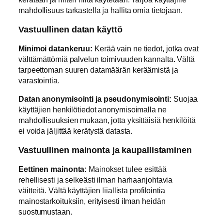
mahdollisuus tarkastella ja hallita omia tietojaan.
Vastuullinen datan käyttö
Minimoi datankeruu:
Kerää vain ne tiedot, jotka ovat
välttämättömiä palvelun toimivuuden kannalta. Vältä
tarpeettoman suuren datamäärän keräämistä ja
varastointia.
Datan anonymisointi ja pseudonymisointi:
Suojaa
käyttäjien henkilötiedot anonymisoimalla ne
mahdollisuuksien mukaan, jotta yksittäisiä henkilöitä
ei voida jäljittää kerätystä datasta.
Vastuullinen mainonta ja kaupallistaminen
Eettinen mainonta:
Mainokset tulee esittää
rehellisesti ja selkeästi ilman harhaanjohtavia
väitteitä. Vältä käyttäjien liiallista profilointia
mainostarkoituksiin, erityisesti ilman heidän
suostumustaan.