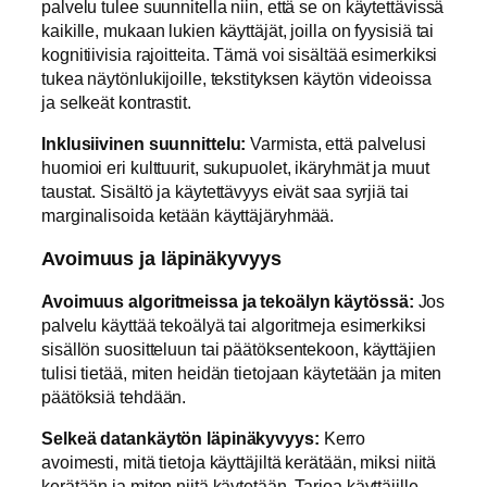
palvelu tulee suunnitella niin, että se on käytettävissä
kaikille, mukaan lukien käyttäjät, joilla on fyysisiä tai
kognitiivisia rajoitteita. Tämä voi sisältää esimerkiksi
tukea näytönlukijoille, tekstityksen käytön videoissa
ja selkeät kontrastit.
Inklusiivinen suunnittelu:
Varmista, että palvelusi
huomioi eri kulttuurit, sukupuolet, ikäryhmät ja muut
taustat. Sisältö ja käytettävyys eivät saa syrjiä tai
marginalisoida ketään käyttäjäryhmää.
Avoimuus ja läpinäkyvyys
Avoimuus algoritmeissa ja tekoälyn käytössä:
Jos
palvelu käyttää tekoälyä tai algoritmeja esimerkiksi
sisällön suositteluun tai päätöksentekoon, käyttäjien
tulisi tietää, miten heidän tietojaan käytetään ja miten
päätöksiä tehdään.
Selkeä datankäytön läpinäkyvyys:
Kerro
avoimesti, mitä tietoja käyttäjiltä kerätään, miksi niitä
kerätään ja miten niitä käytetään. Tarjoa käyttäjille