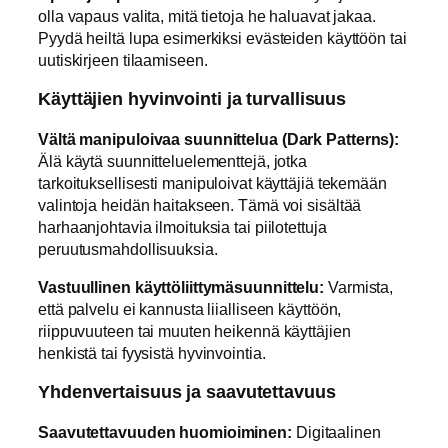
olla vapaus valita, mitä tietoja he haluavat jakaa.
Pyydä heiltä lupa esimerkiksi evästeiden käyttöön tai
uutiskirjeen tilaamiseen.
Käyttäjien hyvinvointi ja turvallisuus
Vältä manipuloivaa suunnittelua (Dark Patterns):
Älä käytä suunnitteluelementtejä, jotka
tarkoituksellisesti manipuloivat käyttäjiä tekemään
valintoja heidän haitakseen. Tämä voi sisältää
harhaanjohtavia ilmoituksia tai piilotettuja
peruutusmahdollisuuksia.
Vastuullinen käyttöliittymäsuunnittelu:
Varmista,
että palvelu ei kannusta liialliseen käyttöön,
riippuvuuteen tai muuten heikennä käyttäjien
henkistä tai fyysistä hyvinvointia.
Yhdenvertaisuus ja saavutettavuus
Saavutettavuuden huomioiminen:
Digitaalinen