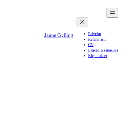
Siirry
sisältöön
Palvelut
Janne Gylling
Referenssit
CV
LinkedIn sanakirja
Kirjoitukset
Näin huomioit
eettisyyden
digitaalisten
palveluiden