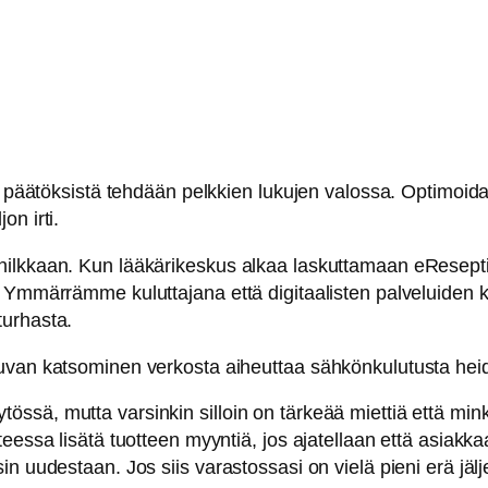
a päätöksistä tehdään pelkkien lukujen valossa. Optimoidaa
n irti.
ilkkaan. Kun lääkärikeskus alkaa laskuttamaan eReseptin
. Ymmärrämme kuluttajana että digitaalisten palveluiden 
turhasta.
lokuvan katsominen verkosta aiheuttaa sähkönkulutusta heidä
ssä, mutta varsinkin silloin on tärkeää miettiä että min
eessa lisätä tuotteen myyntiä, jos ajatellaan että asiakka
n uudestaan. Jos siis varastossasi on vielä pieni erä jälj