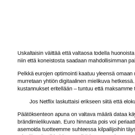
Uskaltaisin väittää että valtaosa todella huonoist
niin että koneistosta saadaan mahdollisimman paljo
Pelkkä eurojen optimointi kaatuu yleensä omaan n
murretaan yhtiön digitaalinen mielikuva hetkessä
kustannukset eritellään – tuntuu että maksamme 
Jos Netflix laskuttaisi erikseen siitä että e
Päätöksenteon apuna on valtava määrä dataa käytö
brändimielikuvaan. Euro hinnasta pois voi periaatt
asemoida tuotteemme suhteessa kilpailijoihin täysi