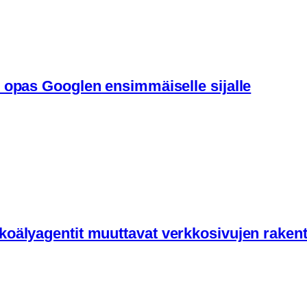
 opas Googlen ensimmäiselle sijalle
koälyagentit muuttavat verkkosivujen raken
kosivuston uudistusta kilpailuttavan ostajan