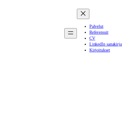
Palvelut
Referenssit
CV
LinkedIn sanakirja
Kirjoitukset
a vai brändi?