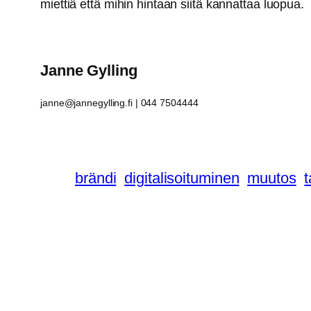
miettiä että mihin hintaan siitä kannattaa luopua.
Janne Gylling
janne@jannegylling.fi | 044 7504444
brändi
digitalisoituminen
muutos
t