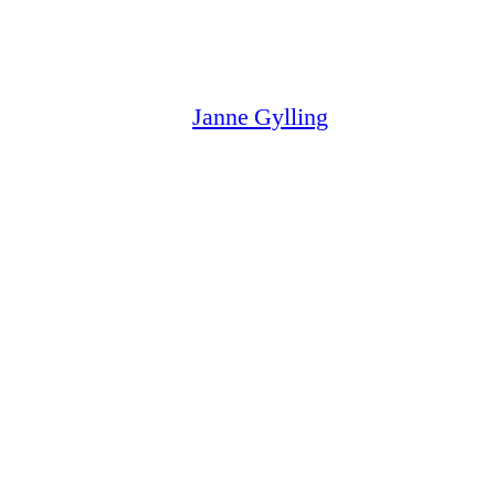
Siirry
sisältöön
Janne Gylling
Ohjaako päät