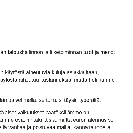
n taloushallinnon ja liiketoiminnan tulot ja menot
 käytöstä aiheutuvia kuluja asiakkailtaan,
käytöstä aiheutuu kustannuksia, mutta heti kun ne
n palvelimella, se tuntuisi täysin typerältä.
kälaiset vaikutukset päätöksillämme on
amme ovat hintakriittisiä, mutta euron alennus voi
ellä vanhaa ja poistuvaa mallia, kannatta todella