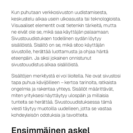
Kun puhutaan verkkosivuston uudistamisesta,
keskustelu alkaa usein ulkoasusta tai teknologioista.
Visuaaliset elementit ovat tietenkin tärkeitä, mutta
ne eivät ole se, mikä saa käyttäjän palaamaan.
Sivustouudistuksen todellinen sydän löytyy
sisällöistä. Sisältö on se, mikä sitoo käyttäjän
sivustolle, herättää luottamusta ja ohjaa häntä
eteenpäin. Ja siksi jokainen onnistunut
sivustouudistus alkaa sisällöistä.
Sisältöjen merkitystä ei voi liioitella. Ne ovat sivustosi
tapa puhua kävijöilleen – kertoa tarinoita, ratkaista
ongelmia ja rakentaa yhteys. Sisällöt määrittävät,
miten yrityksesi näyttäytyy ulospäin ja millaisia
tunteita se herättää. Sivustouudistuksessa tämä
viesti täytyy muotoilla uudelleen, jotta se vastaa
kohdeyleisön odotuksia ja tavoitteita.
Ensimmäinen askel