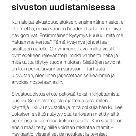
sivuston uudistamisessa
Kun aloitat sivustouudistuksen, ensimmäinen askel ei
ole miettiä, minkä värinen header olisi tai miten sivut
navigoituvat. Ensimmäinen kysymys kuuluu: mitä me
haluamme kertoa? Tämä kysymys johdattaa
sisältöjen äärelle. On ymmärrettävä, mitkä viestit
ovat edelleen relevantteja, mitkä vanhentuneita ja
mitä uutta täytyy tuoda mukaan. Sisältöjen arviointi
on kuin perkaisi vanhan varaston – turhasta
luovutaan, oleellinen järjestetään selkeämmin ja
arvokas nostetaan esiin.
Sivustouudistus ei ole pelkkää tekstin kirjoittamista
uusiksi. Se on strategista ajattelua siitä, miten
käyttäjä liikkuu sivustolla ja mitä polkuja hän kulkee.
Jokaisen sisällön täytyy olla tarkkaan mietitty, sillä
se on osa suurempaa kokonaisuutta. Kun sisällöt on
ensin määritelty, niille voidaan rakentaa raamit –
navigaatio, visuaaliset painotukset ja tekniset