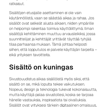
ratkaisut.
Sisältöjen etusijalle asettaminen ei ole vain
käytännöllistä, vaan se säästää aikaa ja rahaa. Jos
sisällöt ovat selkeät alusta alkaen, niiden ympärille
on helpompi rakentaa toimiva käyttöliittymä. Ilman
sisältöjä kehittäminen muuttuu arvausleikiksi, jossa
suunnittelijat ja kehittäjät yrittävät täyttää tyhjää
tilaa parhaansa mukaan. Tämä johtaa helposti
siihen, että lopputulos ei palvele käyttäjän tarpeita –
eikä yrityksen tavoitteita.
Sisältö on kuningas
Sivustouudistus alkaa sisällöistä myös siksi, että
sisältö on se, mikä lopulta tekee vaikutuksen.
Nopeus, design ja teknologia tukevat kokonaisuutta,
mutta käyttäjä palaa sivustollesi, koska se tarjoaa
hänelle vastauksia, inspiraatiota tai oivalluksia.
Sisällöt ovat yrityksesi tärkein digitaalinen omaisuus,