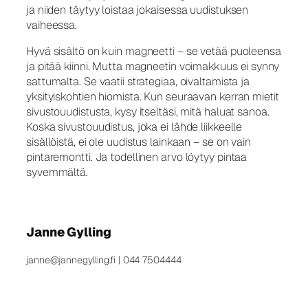
ja niiden täytyy loistaa jokaisessa uudistuksen
vaiheessa.
Hyvä sisältö on kuin magneetti – se vetää puoleensa
ja pitää kiinni. Mutta magneetin voimakkuus ei synny
sattumalta. Se vaatii strategiaa, oivaltamista ja
yksityiskohtien hiomista. Kun seuraavan kerran mietit
sivustouudistusta, kysy itseltäsi, mitä haluat sanoa.
Koska sivustouudistus, joka ei lähde liikkeelle
sisällöistä, ei ole uudistus lainkaan – se on vain
pintaremontti. Ja todellinen arvo löytyy pintaa
syvemmältä.
Janne Gylling
janne@jannegylling.fi | 044 7504444