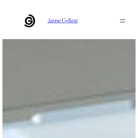
Siirry
sisältöön
Janne Gylling