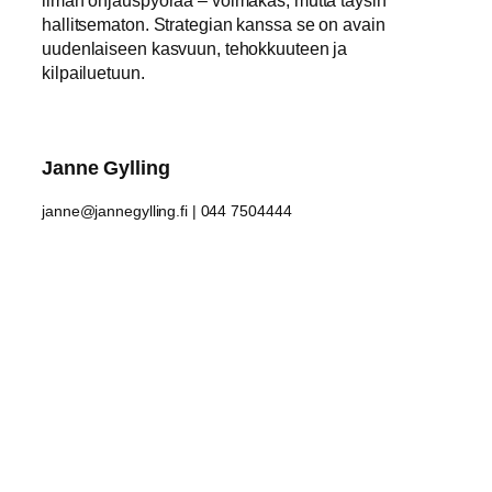
hallitsematon. Strategian kanssa se on avain
uudenlaiseen kasvuun, tehokkuuteen ja
kilpailuetuun.
Janne Gylling
janne@jannegylling.fi | 044 7504444
LUE MYÖS
Hakukoneoptimointi –
täydellinen opas Googlen