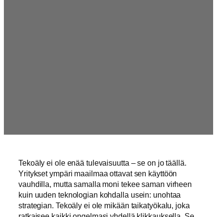
Tekoäly ei ole enää tulevaisuutta – se on jo täällä.
Yritykset ympäri maailmaa ottavat sen käyttöön
vauhdilla, mutta samalla moni tekee saman virheen
kuin uuden teknologian kohdalla usein: unohtaa
strategian. Tekoäly ei ole mikään taikatyökalu, joka
ratkaisee kaikki ongelmasi yhdellä klikkauksella. Se