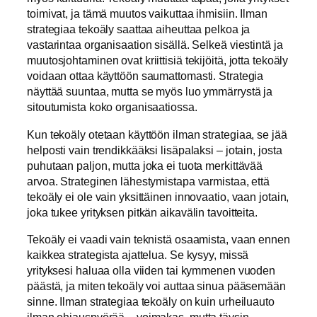
toimivat, ja tämä muutos vaikuttaa ihmisiin. Ilman
strategiaa tekoäly saattaa aiheuttaa pelkoa ja
vastarintaa organisaation sisällä. Selkeä viestintä ja
muutosjohtaminen ovat kriittisiä tekijöitä, jotta tekoäly
voidaan ottaa käyttöön saumattomasti. Strategia
näyttää suuntaa, mutta se myös luo ymmärrystä ja
sitoutumista koko organisaatiossa.
Kun tekoäly otetaan käyttöön ilman strategiaa, se jää
helposti vain trendikkääksi lisäpalaksi – jotain, josta
puhutaan paljon, mutta joka ei tuota merkittävää
arvoa. Strateginen lähestymistapa varmistaa, että
tekoäly ei ole vain yksittäinen innovaatio, vaan jotain,
joka tukee yrityksen pitkän aikavälin tavoitteita.
Tekoäly ei vaadi vain teknistä osaamista, vaan ennen
kaikkea strategista ajattelua. Se kysyy, missä
yrityksesi haluaa olla viiden tai kymmenen vuoden
päästä, ja miten tekoäly voi auttaa sinua pääsemään
sinne. Ilman strategiaa tekoäly on kuin urheiluauto
ilman ohjauspyörää – voimakas, mutta täysin