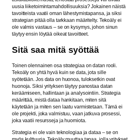
uusia liiketoimintamahdollisuuksia? Jokainen näistä
tavoitteista vaatii oman lähestymistapansa, ja siksi
strategian pitää olla tarkkaan määritelty. Tekoäly ei
ole valmis vastaus – se on kysymys, johon sinun
täytyy ensin löytää oikeat tavoitteet.
Sitä saa mitä syöttää
Toinen olennainen osa strategiaa on datan rooli.
Tekoäly on yhtä hyvä kuin se data, jota sille
syötetään. Jos data on huonoa, tuloksetkin ovat
huonoja. Siksi yrityksen täytyy panostaa datan
keräämiseen, hallintaan ja analysointiin. Strategia
määrittää, mistä dataa hankitaan, miten sitä
käytetään ja miten sen laatu varmistetaan. Tämä ei
ole projekti, joka valmistuu, vaan jatkuva prosessi,
joka vaatii resursseja ja huomiota.
Strategia ei ole vain teknologiaa ja dataa – se on
myös kulttuuria. Tekoäly muuttaa tapaa, jolla yritykset