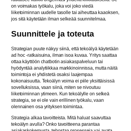
on voimakas työkalu, joka voi joko viedä
liiketoiminnan uudelle tasolle tai aiheuttaa kaaoksen,
jos sitä käytetään ilman selkeää suunnitelmaa.
Suunnittele ja toteuta
Strategian puute näkyy siinä, että tekoälyä käytetään
ad hoc -ratkaisuina, ilman isoa kuvaa. Yritys saattaa
ottaa käyttöön chatbotin asiakaspalveluun tai
hyödyntää analytiikkaa markkinoinnissa, mutta näitä
toimintoja ei yhdistetä osaksi laajempaa
kokonaisuutta. Tekoälyn voima ei piile yksittäisissä
sovelluksissa, vaan siinä, miten se nivoutuu
liiketoiminnan ytimeen. Kun tekoälylle on selkeä
strategia, se ei ole vain erillinen työkalu, vaan
olennainen osa yrityksen toimintaa.
Strategia alkaa tavoitteista. Mitä haluat saavuttaa
tekoälyn avulla? Onko tavoitteena parantaa
asiakaskokemusta, tehostaa prosesseja vai avata