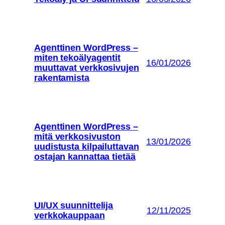
Agenttinen WordPress –
miten tekoälyagentit
16/01/2026
muuttavat verkkosivujen
rakentamista
Agenttinen WordPress –
mitä verkkosivuston
13/01/2026
uudistusta kilpailuttavan
ostajan kannattaa tietää
UI/UX suunnittelija
12/11/2025
verkkokauppaan