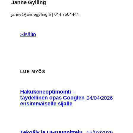
Janne Gylling
janne@jannegylling.fi | 044 7504444
Sisältö
LUE MYÖS
Hakukoneoptimointi –
täydellinen opas Googlen
04/04/2026
ensimmäiselle sijalle
Tekoäly ja UI-suunnittelu
16/03/2026