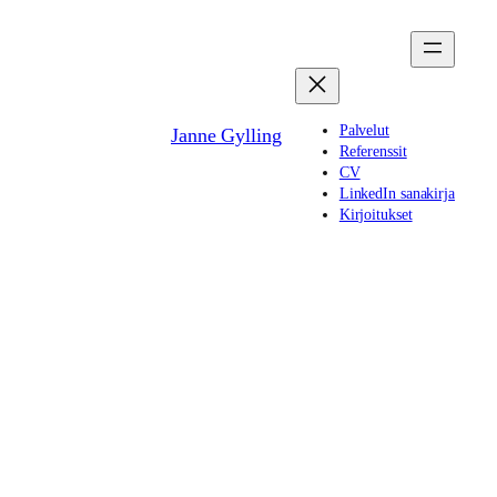
Siirry
sisältöön
Palvelut
Janne Gylling
Referenssit
CV
LinkedIn sanakirja
Kirjoitukset
Sisältö on edelleen
kuningas