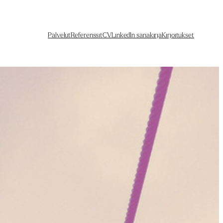
Palvelut
Referenssit
CV
LinkedIn sanakirja
Kirjoitukset