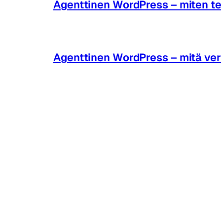
Agenttinen WordPress – miten te
Agenttinen WordPress – mitä ver
UI/UX suunnittelija verkkokaup
Suomen kokenein WordPress-tot
Näin rakennat tunnistettavan ide