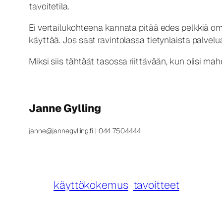
tavoitetila.
Ei vertailukohteena kannata pitää edes pelkkiä oman
käyttää. Jos saat ravintolassa tietynlaista palvelu
Miksi siis tähtäät tasossa riittävään, kun olisi 
Janne Gylling
janne@jannegylling.fi | 044 7504444
käyttökokemus
tavoitteet