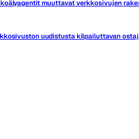
koälyagentit muuttavat verkkosivujen rak
kkosivuston uudistusta kilpailuttavan osta
paan
euttaja
ntiteetin