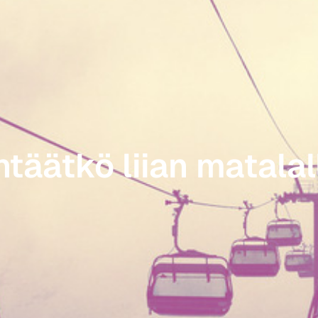
htäätkö liian matalal