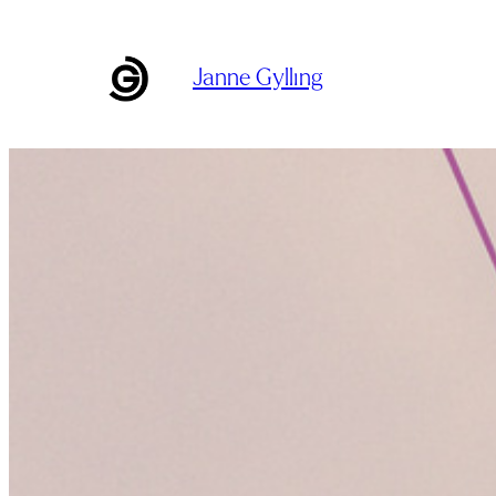
Siirry
sisältöön
Janne Gylling