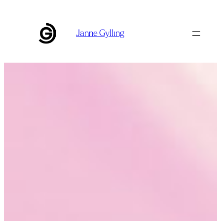
Siirry
sisältöön
Janne Gylling