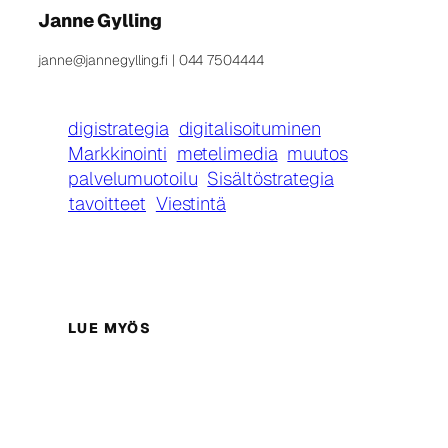
Janne Gylling
janne@jannegylling.fi | 044 7504444
digistrategia
digitalisoituminen
Markkinointi
metelimedia
muutos
palvelumuotoilu
Sisältöstrategia
tavoitteet
Viestintä
LUE MYÖS
Hakukoneoptimointi –
täydellinen opas
04/04/2026
Googlen ensimmäiselle