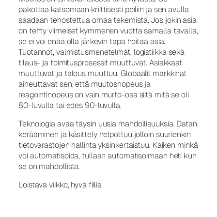
pakottaa katsomaan kriittisesti peiliin ja sen avulla
saadaan tehostettua omaa tekemistä. Jos jokin asia
on tehty viimeiset kymmenen vuotta samalla tavalla,
se ei voi enää olla järkevin tapa hoitaa asia.
Tuotannot, valmistusmenetelmät, logistiikka sekä
tilaus- ja toimitusprosessit muuttuvat. Asiakkaat
muuttuvat ja talous muuttuu. Globaalit markkinat
aiheuttavat sen, että muutosnopeus ja
reagointinopeus on vain murto-osa siitä mitä se oli
80-luvulla tai edes 90-luvulla.
Teknologia avaa täysin uusia mahdollisuuksia. Datan
kerääminen ja käsittely helpottuu jolloin suurienkin
tietovarastojen hallinta yksinkertaistuu. Kaiken minkä
voi automatisoida, tullaan automatisoimaan heti kun
se on mahdollista.
Loistava viikko, hyvä fiilis.