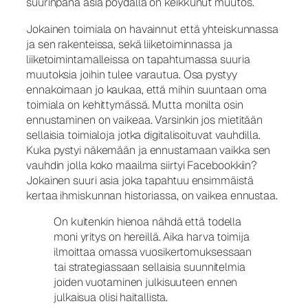
suurinpana asia pöydällä on keikkunut muutos.
Jokainen toimiala on havainnut että yhteiskunnassa
ja sen rakenteissa, sekä liiketoiminnassa ja
liiketoimintamalleissa on tapahtumassa suuria
muutoksia joihin tulee varautua. Osa pystyy
ennakoimaan jo kaukaa, että mihin suuntaan oma
toimiala on kehittymässä. Mutta monilta osin
ennustaminen on vaikeaa. Varsinkin jos mietitään
sellaisia toimialoja jotka digitalisoituvat vauhdilla.
Kuka pystyi näkemään ja ennustamaan vaikka sen
vauhdin jolla koko maailma siirtyi Facebookkiin?
Jokainen suuri asia joka tapahtuu ensimmäistä
kertaa ihmiskunnan historiassa, on vaikea ennustaa.
On kuitenkin hienoa nähdä että todella
moni yritys on hereillä. Aika harva toimija
ilmoittaa omassa vuosikertomuksessaan
tai strategiassaan sellaisia suunnitelmia
joiden vuotaminen julkisuuteen ennen
julkaisua olisi haitallista.