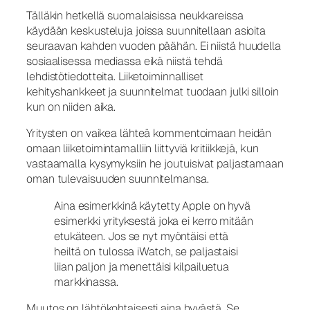
Tälläkin hetkellä suomalaisissa neukkareissa
käydään keskusteluja joissa suunnitellaan asioita
seuraavan kahden vuoden päähän. Ei niistä huudella
sosiaalisessa mediassa eikä niistä tehdä
lehdistötiedotteita. Liiketoiminnalliset
kehityshankkeet ja suunnitelmat tuodaan julki silloin
kun on niiden aika.
Yritysten on vaikea lähteä kommentoimaan heidän
omaan liiketoimintamalliin liittyviä kritiikkejä, kun
vastaamalla kysymyksiin he joutuisivat paljastamaan
oman tulevaisuuden suunnitelmansa.
Aina esimerkkinä käytetty Apple on hyvä
esimerkki yrityksestä joka ei kerro mitään
etukäteen. Jos se nyt myöntäisi että
heiltä on tulossa iWatch, se paljastaisi
liian paljon ja menettäisi kilpailuetua
markkinassa.
Muutos on lähtökohtaisesti aina hyvästä. Se