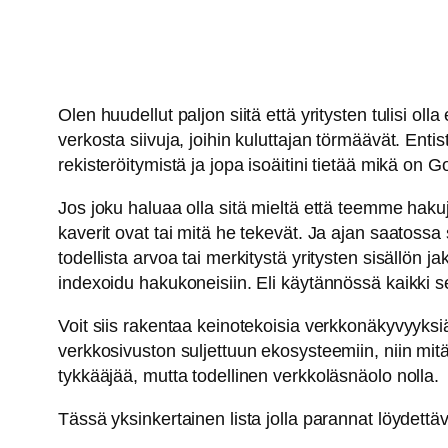
Olen huudellut paljon siitä että yritysten tulisi ol
verkosta siivuja, joihin kuluttajan törmäävät. En
rekisteröitymistä ja jopa isoäitini tietää mikä on G
Jos joku haluaa olla sitä mieltä että teemme haku
kaverit ovat tai mitä he tekevät. Ja ajan saatoss
todellista arvoa tai merkitystä yritysten sisällön
indexoidu hakukoneisiin. Eli käytännössä kaikki se
Voit siis rakentaa keinotekoisia verkkonäkyvyyksi
verkkosivuston suljettuun ekosysteemiin, niin mit
tykkääjää, mutta todellinen verkkoläsnäolo nolla.
Tässä yksinkertainen lista jolla parannat löydettävy