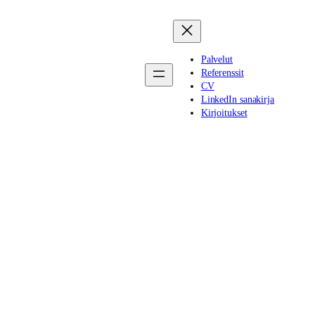
Palvelut
Referenssit
CV
LinkedIn sanakirja
Kirjoitukset
 verkkoläsnäolo