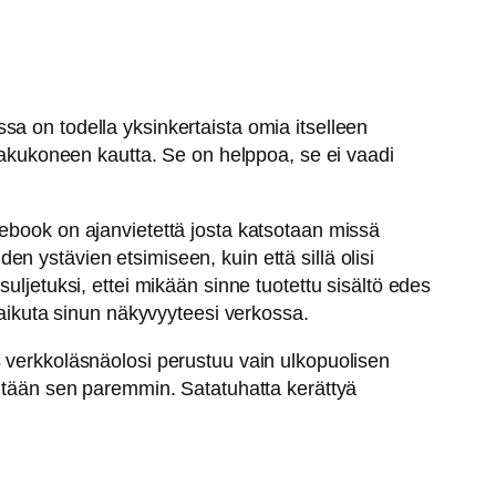
assa on todella yksinkertaista omia itselleen
 hakukoneen kautta. Se on helppoa, se ei vaadi
cebook on ajanvietettä josta katsotaan missä
n ystävien etsimiseen, kuin että sillä olisi
uljetuksi, ettei mikään sinne tuotettu sisältö edes
vaikuta sinun näkyvyyteesi verkossa.
s verkkoläsnäolosi perustuu vain ulkopuolisen
yhtään sen paremmin. Satatuhatta kerättyä