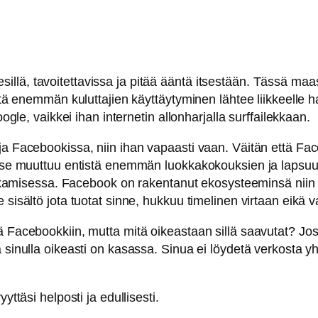
la esillä, tavoitettavissa ja pitää ääntä itsestään. Tässä ma
tistä enemmän kuluttajien käyttäytyminen lähtee liikkeelle
oogle, vaikkei ihan internetin allonharjalla surffailekkaan.
ja Facebookissa, niin ihan vapaasti vaan. Väitän että Fa
a se muuttuu entistä enemmän luokkakokouksien ja lapsuude
 jakamisessa. Facebook on rakentanut ekosysteeminsä niin s
 sisältö jota tuotat sinne, hukkuu timelinen virtaan eikä 
ä Facebookkiin, mutta mitä oikeastaan sillä saavutat? Jo
ä sinulla oikeasti on kasassa. Sinua ei löydetä verkosta 
yttäsi helposti ja edullisesti.