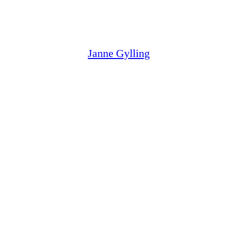
Siirry
sisältöön
Janne Gylling
Verkkoläsnäolo