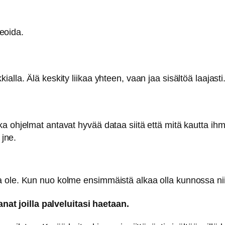
deoida.
lla. Älä keskity liikaa yhteen, vaan jaa sisältöä laajasti
n
 ohjelmat antavat hyvää dataa siitä että mitä kautta ihmi
 jne.
 ole. Kun nuo kolme ensimmäistä alkaa olla kunnossa nii
sanat joilla palveluitasi haetaan.