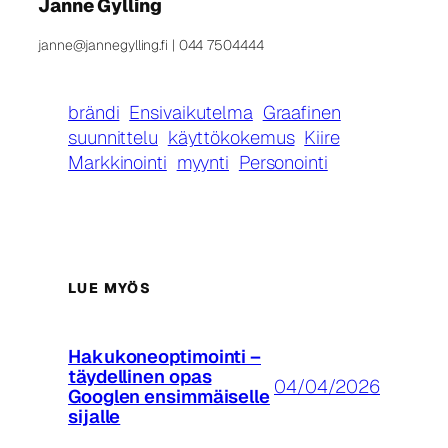
Janne Gylling
janne@jannegylling.fi | 044 7504444
brändi
Ensivaikutelma
Graafinen
suunnittelu
käyttökokemus
Kiire
Markkinointi
myynti
Personointi
LUE MYÖS
Hakukoneoptimointi –
täydellinen opas
04/04/2026
Googlen ensimmäiselle
sijalle