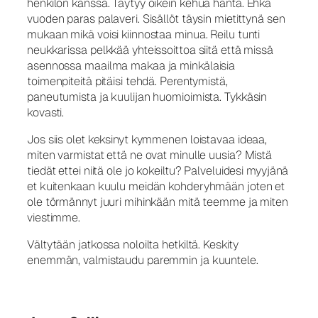
henkilön kanssa. Täytyy oikein kehua häntä. Ehkä
vuoden paras palaveri. Sisällöt täysin mietittynä sen
mukaan mikä voisi kiinnostaa minua. Reilu tunti
neukkarissa pelkkää yhteissoittoa siitä että missä
asennossa maailma makaa ja minkälaisia
toimenpiteitä pitäisi tehdä. Perentymistä,
paneutumista ja kuulijan huomioimista. Tykkäsin
kovasti.
Jos siis olet keksinyt kymmenen loistavaa ideaa,
miten varmistat että ne ovat minulle uusia? Mistä
tiedät ettei niitä ole jo kokeiltu? Palveluidesi myyjänä
et kuitenkaan kuulu meidän kohderyhmään joten et
ole törmännyt juuri mihinkään mitä teemme ja miten
viestimme.
Vältytään jatkossa noloilta hetkiltä. Keskity
enemmän, valmistaudu paremmin ja kuuntele.