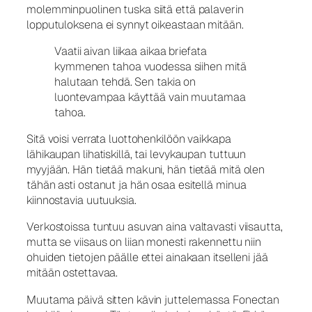
molemminpuolinen tuska siitä että palaverin
lopputuloksena ei synnyt oikeastaan mitään.
Vaatii aivan liikaa aikaa briefata
kymmenen tahoa vuodessa siihen mitä
halutaan tehdä. Sen takia on
luontevampaa käyttää vain muutamaa
tahoa.
Sitä voisi verrata luottohenkilöön vaikkapa
lähikaupan lihatiskillä, tai levykaupan tuttuun
myyjään. Hän tietää makuni, hän tietää mitä olen
tähän asti ostanut ja hän osaa esitellä minua
kiinnostavia uutuuksia.
Verkostoissa tuntuu asuvan aina valtavasti viisautta,
mutta se viisaus on liian monesti rakennettu niin
ohuiden tietojen päälle ettei ainakaan itselleni jää
mitään ostettavaa.
Muutama päivä sitten kävin juttelemassa Fonectan