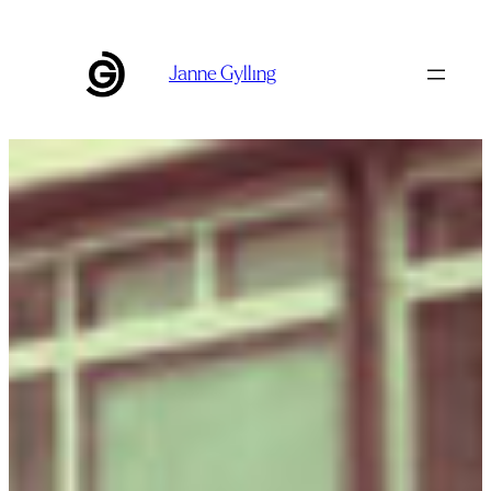
Siirry
sisältöön
Janne Gylling