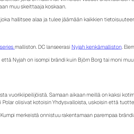
aan muu skeittaaja koskaan.
a hallitsee alaa ja tulee jäämään kaikkien tietoisuuteen j
 series
malliston. DC lanseerasi
Nyjah kenkämalliston
. Ele
ttä Nyjah on isompi brändi kuin Björn Borg tai moni muu.
 vuorikiipeilijöistä. Samaan aikaan meillä on kaksi kotim
olar olisivat kotoisin Yhdysvalloista, uskoisin että tuottei
. Kumpi merkeistä onnistuu rakentamaan parempaa bränd