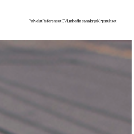
Palvelut
Referenssit
CV
LinkedIn sanakirja
Kirjoitukset