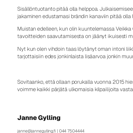
Sisällöntuotanto pitää olla helppoa. Julkaisemiseen 
jakaminen edustamasi brändin kanaviin pitää olla 
Muistan edelleen, kun olin kuuntelemassa Veikka G
tavoitteiden saavutamisesta on jäänyt ikuisesti m
Nyt kun olen vihdoin taas löytänyt oman intoni liik
tarjottaisiin edes jonkinlaista lisäarvoa jonkin muu
Sovitaanko, että ollaan porukalla vuonna 2015 hie
voimme kaikki pärjätä ulkomaisia kilpailijoita vas
Janne Gylling
janne@jannegylling.fi | 044 7504444