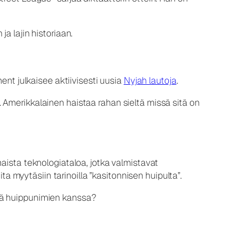
a lajin historiaan.
ment julkaisee aktiivisesti uusia
Nyjah lautoja
.
 Amerikkalainen haistaa rahan sieltä missä sitä on
aista teknologiataloa, jotka valmistavat
ta myytäsiin tarinoilla ”kasitonnisen huipulta”.
iä huippunimien kanssa?