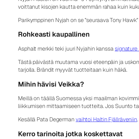
voittanut kisojen kautta enemmän rahaa kuin kuk
Parikymppinen Nyjah on se ”seuraava Tony Hawk” jok
Rohkeasti kaupallinen
Asphalt merkki teki juuri Nyjahin kanssa
signature
Tästä päivästä muutama vuosi eteenpäin ja uskon e
tarjolla. Brändit myyvät tuotteitaan kuin häkä.
Mihin hävisi Veikka?
Meillä on täällä Suomessa yksi maailman kovimmista
liikkumisen mittaamiseen tuotteita. Jos Suunto tai P
Kesällä Pata Degerman
vaihtoi Haltin Fjällräveniin
Kerro tarinoita jotka koskettavat