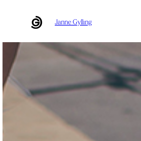
Siirry
sisältöön
Janne Gylling