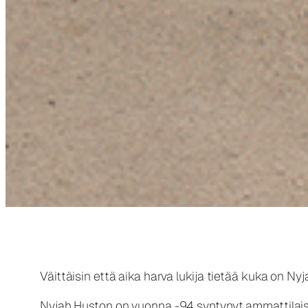
Väittäisin että aika harva lukija tietää kuka on Ny
Nyjah Huston on vuonna -94 syntynyt ammattilaissk