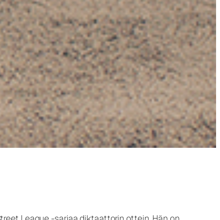
reet League -sarjaa diktaattorin ottein. Hän on