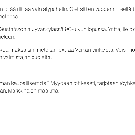
pitää riittää vain älypuhelin. Olet sitten vuodenrinteellä t
helppoa.
ustafssonia Jyväskylässä 90-luvun lopussa. Yrittäjille pi
ieleen.
kua, maksaisin mielelläni extraa Veikan vinkeistä. Voisin jo
n valmistajan puolelta.
man kaupallisempia? Myydään rohkeasti, tarjotaan röyhkeäs
taan. Markkina on maailma.