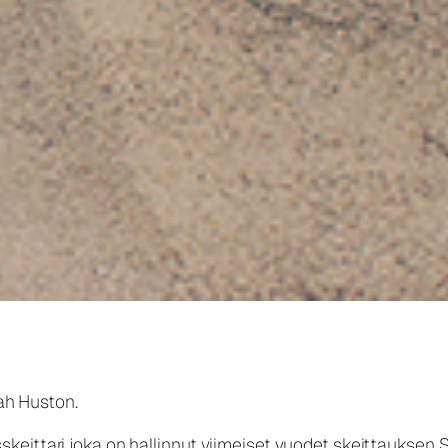
jah Huston.
eittari joka on hallinnut viimeiset vuodet skeittauksen St