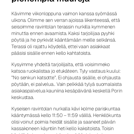
Kävimme viikonloppuna vaimon kanssa syömässä
ulkona. Olimme sen verran ajoissa liikenteessä, että
seisoimme ravintolan terassin nurkilla kymmenen
minuttia ennen avaamista. Kaksi tarjoilijaa pyyhki
pöytiä ja he pyrkivät kääntämään meille selkänsä.
Terassi oli rajattu köydellä, ettei vaan asiakkaat
pääsisi sisälle ennen kello kahtatoista.
Kysyimme yhdeltä tarjoilijalta, että voisimmeko
katsoa ruokalistaa jo etukäteen. Tyly vastaus kuului:
”No senkun katsotte”. Ei ohjausta sisälle, ei ohjausta
pöytään, ei palvelua.. Vain pelkkää tylyä suomalaista
asiakaspalvelua kauniina kesäpäivänä keskellä Porin
keskustaa.
Kyseisen ravintolan nurkalla kävi kolme pariskuntaa
kääntymässä kello 11:50 – 11:59 välillä. Henkilökunta
olisi voinut poimia heidät sisälle ja saaneet päivän
kassakoneen käyntiin heti kello kaksitoista. Toisin