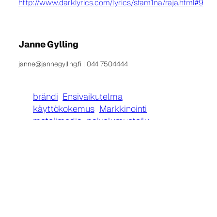
http://www.darklyrics.com/lyrics/stam1na/raja.html#9
Janne Gylling
janne@jannegylling.fi | 044 7504444
brändi
Ensivaikutelma
käyttökokemus
Markkinointi
metelimedia
palvelumuotoilu
Personointi
Tarina
Viestintä
LUE MYÖS