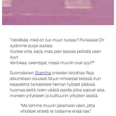
”
Herätkää, mikä on tuo muuri tuossa? Purkakaa! On
kylämme suoja suossa.
Kuolee virta, karja, maa, pian kasvaa pelloilla vaan
kyyt.
Kertokaa, rakentajat, missä muuriin ovat syyt?
”
Suomalainen
Stam1na
orkesteri kirjoittaa Raja
albumillaan osuvasti Muuri nimisessä biisissä. Kun
kappaletta tarkastelee hieman työlasit päässä,
huomaa sieltä rivien välistä asioita jotka sopivat aika
moneen yritykseen ja kulttuuriin yritysten sisällä.
”Me loimme muurin jakamaan väen, jotta
viholliset ettekä te toisianne enää näe.”