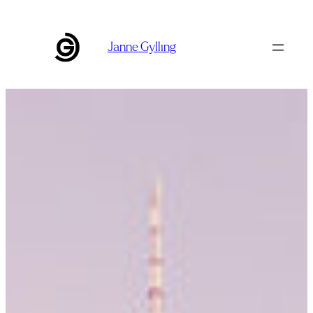
Siirry
sisältöön
Janne Gylling