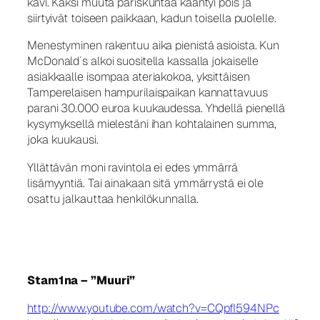
kävi. Kaksi muuta pariskuntaa kääntyi pois ja
siirtyivät toiseen paikkaan, kadun toisella puolelle.
Menestyminen rakentuu aika pienistä asioista. Kun
McDonald´s alkoi suositella kassalla jokaiselle
asiakkaalle isompaa ateriakokoa, yksittäisen
Tamperelaisen hampurilaispaikan kannattavuus
parani 30.000 euroa kuukaudessa. Yhdellä pienellä
kysymyksellä mielestäni ihan kohtalainen summa,
joka kuukausi.
Yllättävän moni ravintola ei edes ymmärrä
lisämyyntiä. Tai ainakaan sitä ymmärrystä ei ole
osattu jalkauttaa henkilökunnalla.
Stam1na – ”Muuri”
http://www.youtube.com/watch?v=CQpfI594NPc