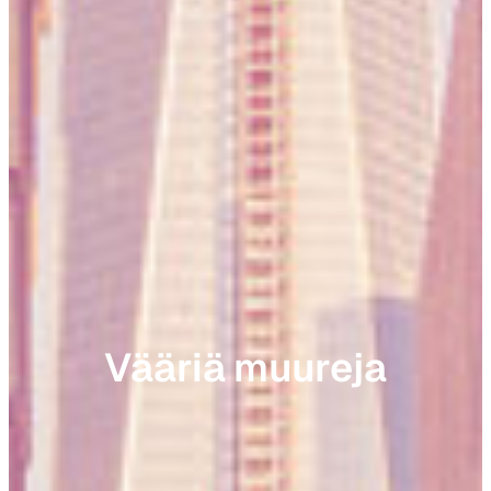
Vääriä muureja