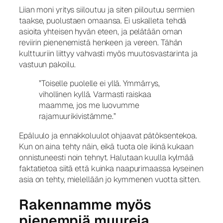
Liian moni yritys siiloutuu ja siten piiloutuu sermien
taakse, puolustaen omaansa. Ei uskalleta tehdä
asioita yhteisen hyvän eteen, ja pelätään oman
reviirin pienenemistä henkeen ja vereen. Tähän
kulttuuriin liittyy vahvasti myös muutosvastarinta ja
vastuun pakoilu.
”Toiselle puolelle ei yllä. Ymmärrys,
vihollinen kyllä. Varmasti raiskaa
maamme, jos me luovumme
rajamuurikivistämme.”
Epäluulo ja ennakkoluulot ohjaavat pätöksentekoa.
Kun on aina tehty näin, eikä tuota ole ikinä kukaan
onnistuneesti noin tehnyt. Halutaan kuulla kylmää
faktatietoa siitä että kuinka naapurimaassa kyseinen
asia on tehty, mielellään jo kymmenen vuotta sitten.
Rakennamme myös
pienempiä muureja