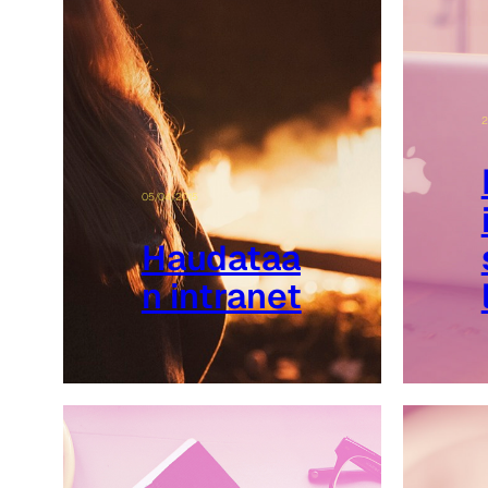
2
05/04/2015
Haudataa
n intranet