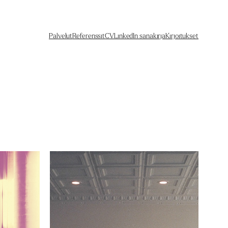
Palvelut
Referenssit
CV
LinkedIn sanakirja
Kirjoitukset