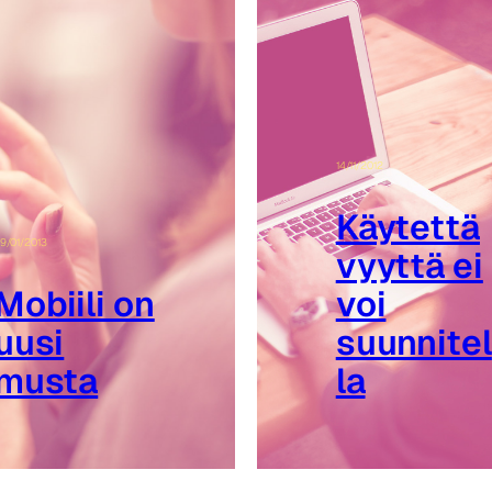
14/11/2012
Käytettä
9/01/2013
vyyttä ei
Mobiili on
voi
uusi
suunnitel
musta
la