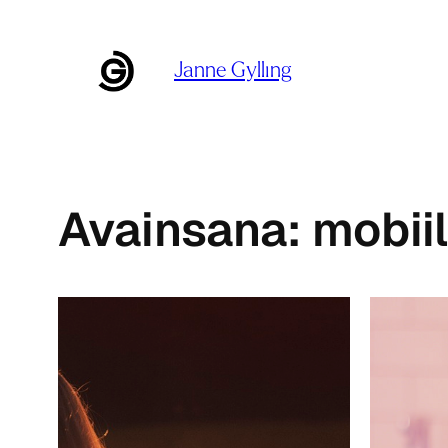
Siirry
sisältöön
Janne Gylling
Avainsana:
mobiil