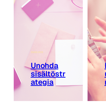
29/05/2013
0
Unohda
sisältöstr
ategia