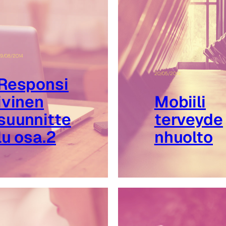
9/08/2014
20/05/2014
Responsi
ivinen
Mobiili
suunnitte
terveyde
lu osa.2
nhuolto