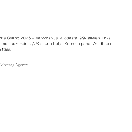
nne Gylling 2026 – Verkkosivuja vuodesta 1997 alkaen. Ehkä
omen kokenein UI/UX-suunnittelija. Suomen paras WordPress
ittäjä.
Moretag Agency