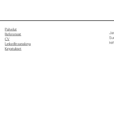
Palvelut
Ja
Referenssit
Su
CV
keh
LinkedIn sanakirja
Kirjoitukset