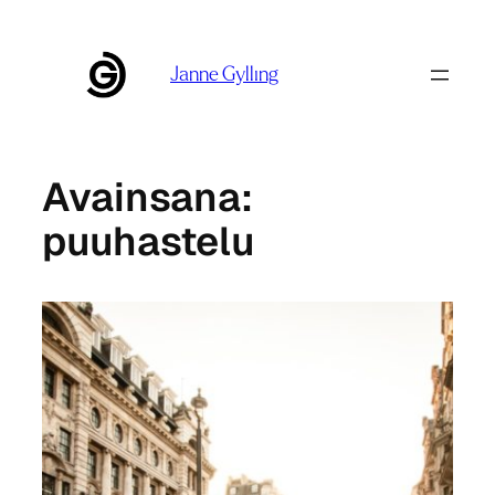
Siirry
sisältöön
Janne Gylling
Avainsana:
puuhastelu